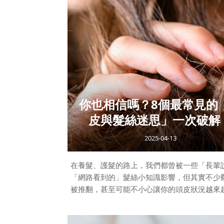
✔ 如果你是長髮
✔ 如果最近剛換季、壓力大、
你也相信嗎？8個最常見的
皮與髮絲迷思」一次破解
2025-04-13
在養髮、護髮的路上，我們都曾被一些「長輩
「網路看到的」髮絲小知識影響，但其實不少
被推翻，甚至可能不小心讓你的頭皮狀況越來
們整理出最常見的8個頭皮與頭髮迷思，用科學
你重新認識頭皮與髮絲，讓保養更安心、也