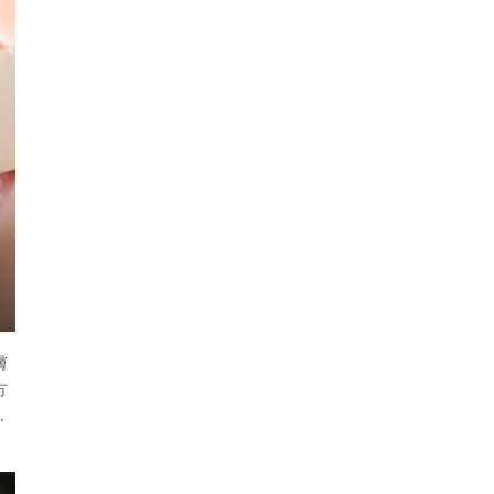
細
是
起
膚
方
妝
真
見