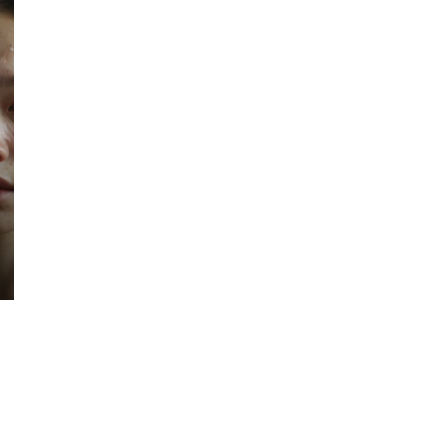
若
蒸
死
加
抹
想