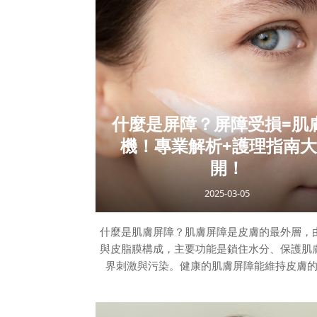
學工作到生活態度，美應該是無壓力的！ 在 Se
Beauty，我一直希望讓「變美」這件事變得
自然。我們的霧唇、霧眉、翹睫與肌膚管理，
表面的技術，而是一種讓客人無論素顏還是妝
散發自信
什麼是屏障？屏障受損=肌
機！專業解析+護理指南
開！
2025-03-05
什麼是肌膚屏障？肌膚屏障是皮膚的最外層，
與皮脂膜構成，主要功能是鎖住水分、保護肌
界刺激與污染。健康的肌膚屏障能維持皮膚
量，避免乾燥、敏感與刺激。簡單來說就是肌
的防護盾！ 肌膚屏障的關鍵組成成分：角質細
白質組成，構成皮膚的堅固結構。細胞間脂質