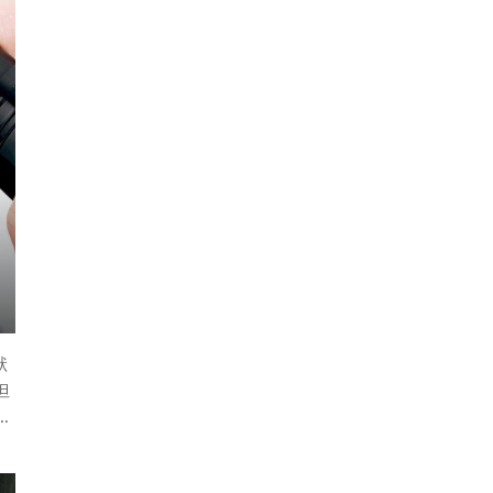
狀
但
你
日