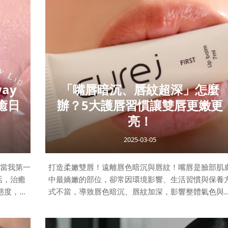
泡一杯香
現，低調中藏著力量，簡約裡蘊含深度，經過時間與
的身軀回
節的層層打磨，才足以成就真正的品味。OBSCURE，
在熱水中
一種生活態度。
甘菊、綠
它不張揚，卻值得細細品味；它不刻意，卻處處經得
的清香，
推敲。我們想做的，不是短暫的驚豔，而是能融入日
常，經得起時間考驗的質感。這次更名，不
ay
「嘴唇暗沉、唇紋超深」怎麼
癒日
辦？5大護唇習慣讓雙唇更嫩更
亮！
2025-03-05
ej當我第一
打造柔嫩雙唇！遠離唇色暗沉與唇紋！嘴唇是臉部肌
活，治癒
中最嬌嫩的部位，卻常因環境影響、生活習慣與保養
態度，讓
式不當，導致唇色暗沉、唇紋加深，影響整體氣色與
這種品牌
容效果。想擁有水嫩雙唇？掌握正確護理方式，才能
契合，從美
正遠離乾燥、暗沉與細紋。 唇色暗沉、唇紋加深的常