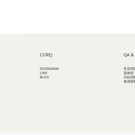
針對不同的天氣變化，找到適合的保養方法，
穩定肌膚，讓膚況不再隨氣候波動而變
以下為台灣人常見的肌膚困擾，以及針對天氣
養建議，讓我們一起了解如何面對氣候挑
CUREJ
QA &
徹底維持肌膚健康： ☀️夏季濕熱：油光、毛孔
INSTAGRAM
常見問
的夏天高溫多濕，油性肌膚和混合肌特別容
LINE
退換貨
BLOG
付款與
響，T字部位油光滿溢、毛孔粗
會員隱