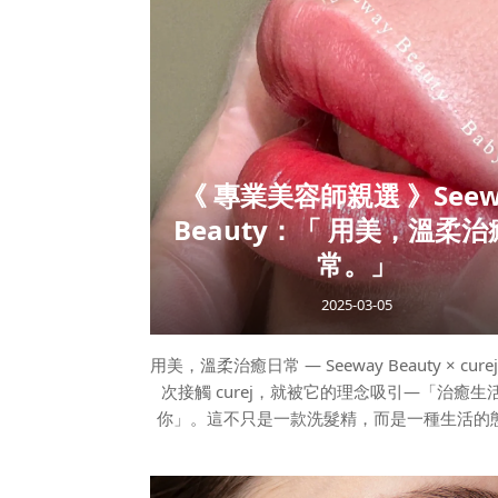
片刻的寧靜，並將這份療癒帶入每一天。 1、
氣四溢的茶，放鬆心情工作結束後，拖著疲憊
到家，走進廚房泡上一杯自己喜愛的茶。茶葉
慢慢舒展，蒸氣輕輕升起。無論是薰衣草、洋
茶，每一口都彷彿將心靈洗滌一遍。品味著茶
閉上眼睛，感受
《 專業美容師親選 》Seew
Beauty：「 用美，溫柔治
常。」
2025-03-05
用美，溫柔治癒日常 — Seeway Beauty × cur
次接觸 curej，就被它的理念吸引—「治癒生
你」。這不只是一款洗髮精，而是一種生活的
每一次清潔都成為一場儀式，溫柔對待自己。
精神，Seeway Beauty 追求的美學理念完美