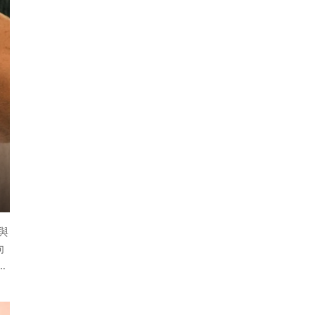
為
，
在
，
影
與
向
」
之
表