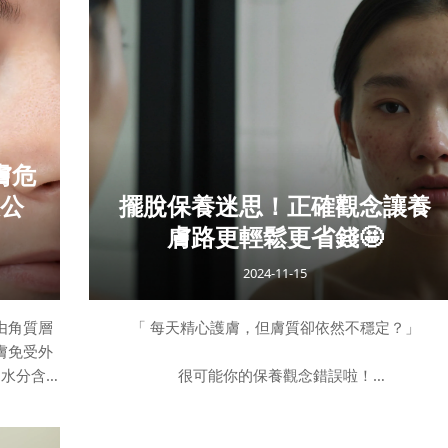
eway
原因：缺乏保濕：嘴唇沒有皮脂腺，水分容易蒸發，
更輕鬆、更
未及時保濕，容易乾裂與產生細紋。頻繁舔唇：唾液
並不只是
發時會帶走嘴唇上的水分，導致越舔越乾，甚至產生
容，都能
皮與唇紋。環境因素：陽光曝曬、寒冷乾燥的氣候會
速水分流失，使唇部暗沉脆弱。彩妝殘留：長時間塗
口紅或未徹底卸除彩
膚危
大公
擺脫保養迷思！正確觀念讓養
膚路更輕鬆更省錢🤩
2024-11-15
由角質層
「 每天精心護膚，但膚質卻依然不穩定？」
膚免受外
的水分含
很可能你的保養觀念錯誤啦！
膚最重要
正確的保養觀念、清楚分辨自己的膚質，才能達到理
胞：由蛋
的護膚效果🌝
：包含神