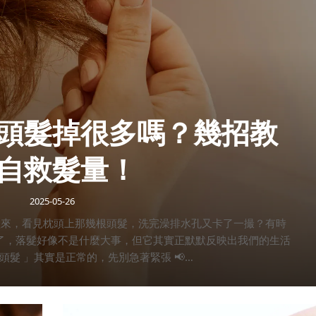
頭髮掉很多嗎？幾招教
自救髮量！
2025-05-26
醒來，看見枕頭上那幾根頭髮，洗完澡排水孔又卡了一撮？有時
了，落髮好像不是什麼大事，但它其實正默默反映出我們的生活
掉頭髮 」其實是正常的，先別急著緊張 📢
退化期和休止期，所以每天掉頭髮是正常的現象！正常的落髮範
圍：約 50～100 根／天