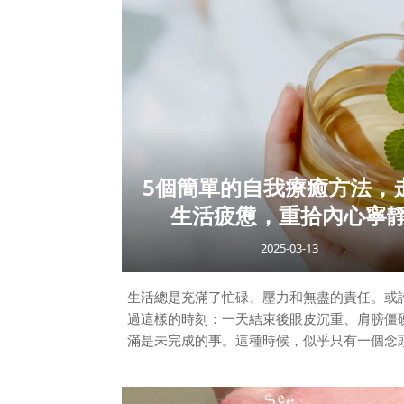
向。 1、每天洗頭會掉更多頭髮？錯！洗頭只
來就該掉的髮絲」，人體每天自然掉髮約 50～1
洗頭時掉的是這些原本就要脫落的髮絲。相反
頭反而會讓油脂堆積，造成毛囊阻塞，讓掉
重。 2. 頭皮出油就一直反覆洗、一天洗多次
清潔反而
5個簡單的自我療癒方法，
生活疲憊，重拾內心寧
2025-03-13
生活總是充滿了忙碌、壓力和無盡的責任。或
過這樣的時刻：一天結束後眼皮沉重、肩膀僵
滿是未完成的事。這種時候，似乎只有一個念
放慢腳步，找回內心的平靜。今天就讓我們一起
個簡單的自我療癒方式，讓你能夠在繁忙的生