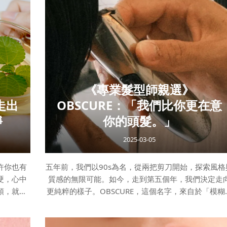
是「洗掉本
常該怎麼做，讓保養不只做表面，而是從根源開始。 
00 根，
什麼頭皮養護這麼重要？頭皮是高度代謝的皮膚區域
地，不洗
皮脂腺分布密集，容易出油、堆積老廢角質與髒污。
髮更嚴
沒有勤勞清潔及良好護理習慣下，就像洗臉後不保養
？錯！過度
肌膚會越洗越不穩定，頭皮也是。→ 頭皮問題會直接
響髮況當頭皮環境不穩定時，常見的狀況包
《專業髮型師親選》
走出
OBSCURE：「我們比你更在意
靜
你的頭髮。」
2025-03-05
許你也有
五年前，我們以90s為名，從兩把剪刀開始，探索風格
硬，心中
質感的無限可能。如今，走到第五個年，我們決定走
頭，就是
更純粹的樣子。OBSCURE，這個名字，來自於「模糊
來探索5
與「不明確」，但真正吸引我們的，是那些隱於表象
活中重拾
下的美感。我們相信，真正的風格，從來不需要刻意