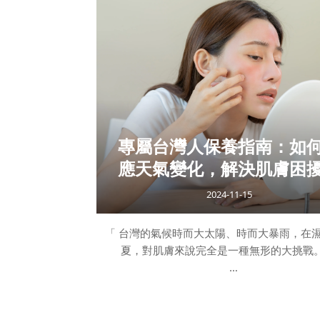
經醯胺、膽固醇和脂肪酸，負責維持水分和強
障。天然保濕因子（NMF）：幫助肌膚吸收
分。皮脂膜：由皮脂和汗液混合而成，形成
膜，防止水分流失並抵禦外界刺激。 肌膚屏障
因：過度清潔：頻
專屬台灣人保養指南：如
應天氣變化，解決肌膚困
2024-11-15
「 台灣的氣候時而大太陽、時而大暴雨，在
夏，對肌膚來說完全是一種無形的大挑戰
每當換季或面對炎熱潮濕、乾冷氣候，肌膚都
同的狀態——出油、泛紅、乾燥、暗沉等