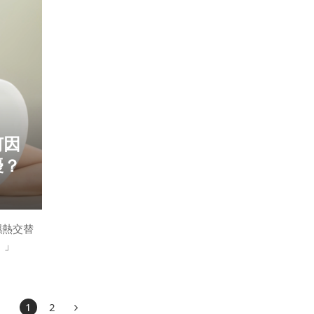
化保護屏
經統計後我們將揭開幾個常見的保養迷思，
並鎖住水
並教你簡單區分肌膚類型，從此刻深度認識自己。 很
一層保護
人都犯了！ 不少的民間傳說其實可能完全無法真的改
受損的原
肌膚問題
甚至會讓狀態更加劇，以下是幾個常見的保養迷思，
起來看看你中了幾個： ▫️迷思1：油性肌不需要保濕，
保濕越容易長痘📢真相其實是：油性肌也需要保濕。
很多油性肌的人因為害怕出油而忽略保濕，但這樣反
何因
會導致肌膚缺水，
擾？
濕熱交替
。」
會顯現不
問題。
1
2