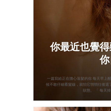
你最近也覺得
你
一篇寫給正在擔心落髮的你 每天早上
候不敢仔細看髮線，就怕它悄悄往後退
狀態。 「 每天
頭髮有自己的生命週期，分成生長期、