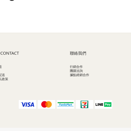
可以有效
差。
條件的保
戰！
 CONTACT
聯絡我們
粗大台灣
題
行銷合作
易受到影
團購洽詢
配送
據點經銷合作
私政策