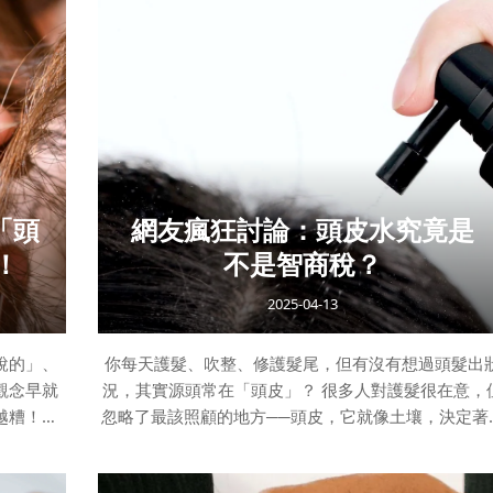
、頭髮細軟，看起來「掉很多」是視覺效果
作息亂，也會讓落髮稍微增多 如何快速判斷「自己的落髮
「頭
網友瘋狂討論：頭皮水究竟是
！
不是智商稅？
2025-04-13
說的」、
你每天護髮、吹整、修護髮尾，但有沒有想過頭髮出
觀念早就
況，其實源頭常在「頭皮」？ 很多人對護髮很在意，
越糟！我
忽略了最該照顧的地方──頭皮，它就像土壤，決定著
與溫柔陪
每一根頭髮的生命力。
更有方
今天，我們想和你聊聊「頭皮養護」的重要性，以及