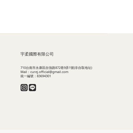
宇柔國際有限公司
710台南市永康區自強路872巷9弄1號(非自取地址)
Mail：curej.official@gmail.com
統一編號：83694301