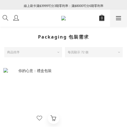
꒰ 新朋友加入會員及填寫生日享NT$50 + 生日禮金 ꒱
線上刷卡滿$3999可分3期零利率：滿$8000可分6期零利率
加入LINE好友綁定官網會員卡即贈Thank you修護護手霜
꒰ 新朋友加入會員及填寫生日享NT$50 + 生日禮金 ꒱
Packaging 包裝需求
商品排序
每頁顯示 72 個