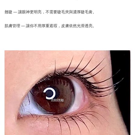
翹睫 — 讓眼神更明亮，不需要睫毛夾與濃厚睫毛膏。
肌膚管理 — 讓你不用厚重遮瑕，皮膚依然光滑透亮。