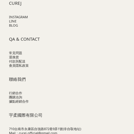
CUREJ
INSTAGRAM
LINE
BLOG
QA & CONTACT
常見問題
退換貨
付款與配送
會員隱私政策
聯絡我們
行銷合作
團購洽詢
據點經銷合作
宇柔國際有限公司
710台南市永康區自強路872巷9弄1號(非自取地址)
Mail：curej.official@gmail.com