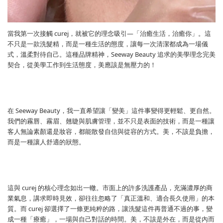
當我第一次接觸 curej，就被它的理念吸引—「治癒生活，治癒你」。這
不只是一款洗髮精，而是一種生活的態度，讓每一次清潔都成為一場儀
式，溫柔對待自己。這種品牌精神，Seeway Beauty 追求的美學理念完美
契合，從美學工作到生活態度，美應該是無壓力的！
在 Seeway Beauty，我一直希望讓「變美」這件事變得更輕鬆、更自然。
我們的霧唇、霧眉、翹睫與肌膚管理，並不只是表面的技術，而是一種讓
客人無論素顏還是妝容，都能散發自信與從容的方式。美，不該是負擔，
而是一種讓人舒適的狀態。
這與 curej 的核心理念如出一轍。市面上的許多洗護產品，充滿濃厚的商
業氣息，講求即時見效，卻往往忽略了「真正溫和、適合長久使用」的本
質。而 curej 卻選擇了一條更純粹的路，讓洗髮這件再普通不過的事，變
成一種「療癒」，一場與自己對話的時間。美，不該是外在，而是從內而