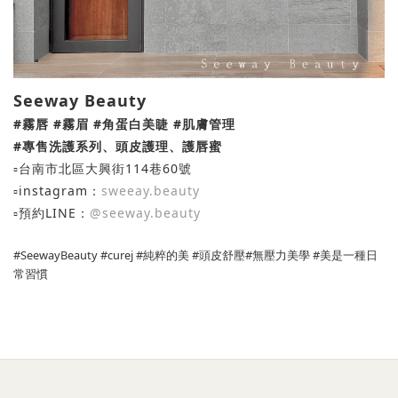
Seeway Beauty
#霧唇 #霧眉 #角蛋白美睫 #肌膚管理
#專售洗護系列、頭皮護理、護唇蜜
▫️台南市北區大興街114巷60號
▫️instagram：
sweeay.beauty
▫️預約LINE：
@
seeway.beauty
#SeewayBeauty #curej #純粹的美 #頭皮舒壓#無壓力美學 #美是一種日
常習慣