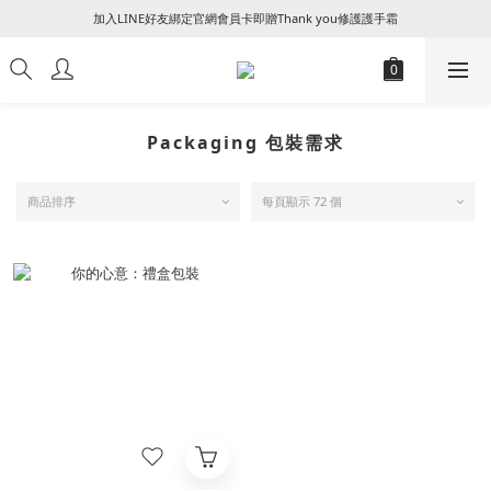
加入LINE好友綁定官網會員卡即贈Thank you修護護手霜
꒰ 新朋友加入會員及填寫生日享NT$50 + 生日禮金 ꒱
꒰ 新朋友加入會員及填寫生日享NT$50 + 生日禮金 ꒱
Packaging 包裝需求
商品排序
每頁顯示 72 個