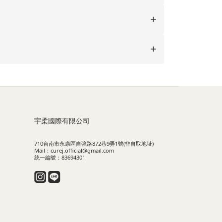
宇柔國際有限公司
710台南市永康區自強路872巷9弄1號(非自取地址)
Mail：curej.official@gmail.com
統一編號：83694301