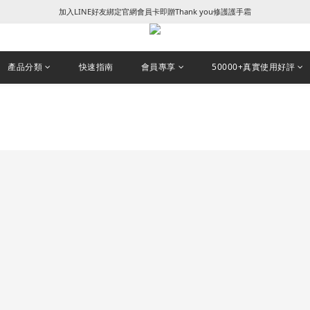
加入LINE好友綁定官網會員卡即贈Thank you修護護手霜
꒰ 新朋友加入會員及填寫生日享NT$50 + 生日禮金 ꒱
꒰ 新朋友加入會員及填寫生日享NT$50 + 生日禮金 ꒱
產品分類
快速指南
會員專享
50000+真實使用好評