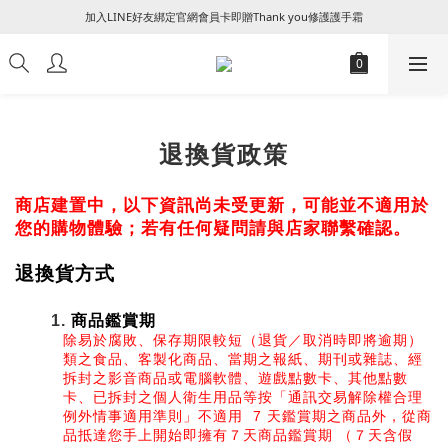
加入LINE好友綁定官網會員卡即贈Thank you修護護手霜
꒰ 新朋友加入會員及填寫生日享NT$50 + 生日禮金 ꒱
꒰ 新朋友加入會員及填寫生日享NT$50 + 生日禮金 ꒱
退換貨政策
商店建置中，以下資訊尚未受更新，可能並不適用於
您的購物體驗；若有任何疑問請與店家聯繫確認。
退換貨方式
商品鑑賞期
除易於腐敗、保存期限較短（退貨／取消時即將逾期）
類之食品、客製化商品、當期之報紙、期刊或雜誌、經
拆封之影音商品或電腦軟體、遊戲點數卡、其他點數
卡、已拆封之個人衛生用品等按「通訊交易解除權合理
例外情事適用準則」不適用  7 天鑑賞期之商品外，從商
品抵達您手上開始即擁有７天商品鑑賞期 （７天含假