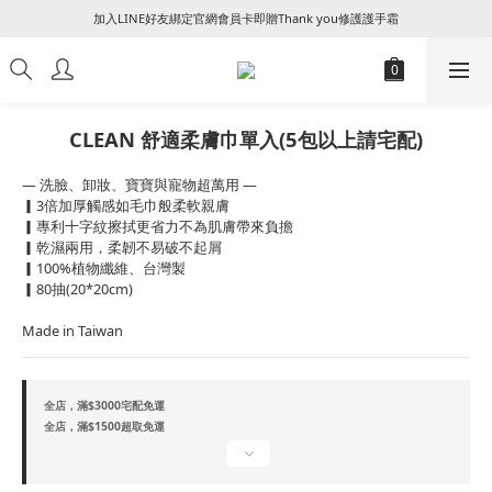
加入LINE好友綁定官網會員卡即贈Thank you修護護手霜
꒰ 新朋友加入會員及填寫生日享NT$50 + 生日禮金 ꒱
꒰ 新朋友加入會員及填寫生日享NT$50 + 生日禮金 ꒱
CLEAN 舒適柔膚巾單入(5包以上請宅配)
— 洗臉、卸妝、寶寶與寵物超萬用 —
▎3倍加厚觸感如毛巾般柔軟親膚
▎專利十字紋擦拭更省力不為肌膚帶來負擔
▎乾濕兩用，柔韌不易破不起屑
▎100%植物纖維、台灣製
▎80抽(20*20cm)
Made in Taiwan
全店，滿$3000宅配免運
全店，滿$1500超取免運