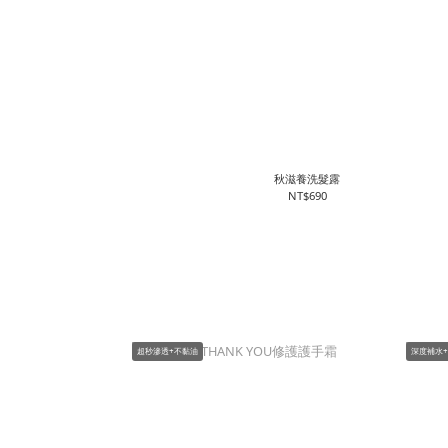
秋滋養洗髮露
NT$690
超秒滲透+不黏油
深度補水