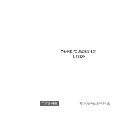
THANK YOU修護護手霜
NT$329
7天實現水嘟唇