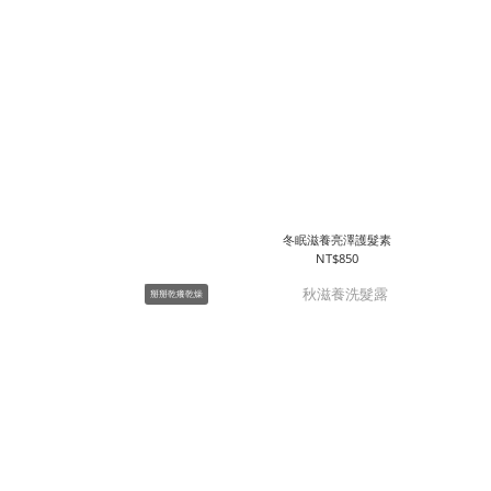
冬眠滋養亮澤護髮素
NT$850
掰掰乾癢乾燥