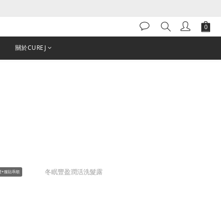
關於CUREJ
髮+服貼乖順