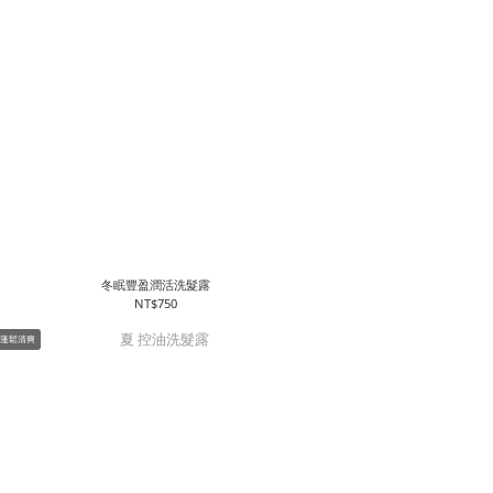
冬眠豐盈潤活洗髮露
NT$750
+蓬鬆清爽