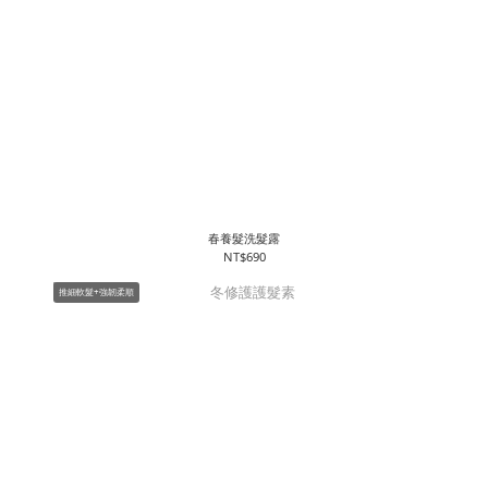
春養髮洗髮露
NT$690
推細軟髮+強韌柔順