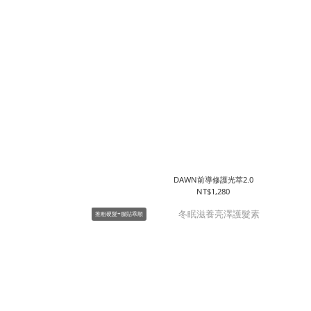
DAWN前導修護光萃2.0
NT$1,280
推粗硬髮+服貼乖順