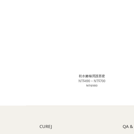
初水嫩極潤護唇蜜
NT$490 ~ NT$700
NT$980
CUREJ
QA &