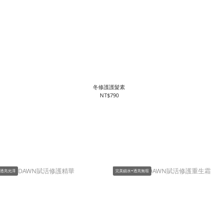
冬修護護髮素
NT$790
+透亮光澤
完美鎖水+透亮無瑕