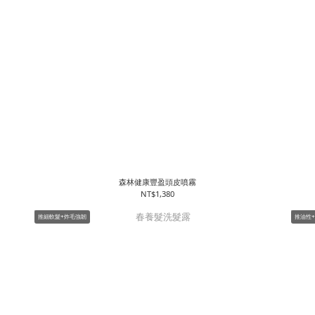
森林健康豐盈頭皮噴霧
NT$1,380
推細軟髮+炸毛強韌
推油性