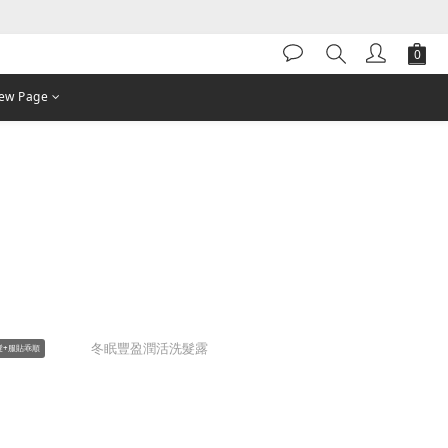
ew Page
髮+服貼乖順