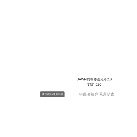
DAWN前導修護光萃2.0
NT$1,280
推粗硬髮+服貼乖順