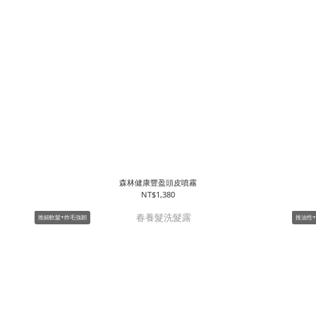
森林健康豐盈頭皮噴霧
NT$1,380
推細軟髮+炸毛強韌
推油性