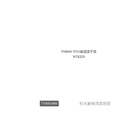
THANK YOU修護護手霜
NT$329
7天實現水嘟唇