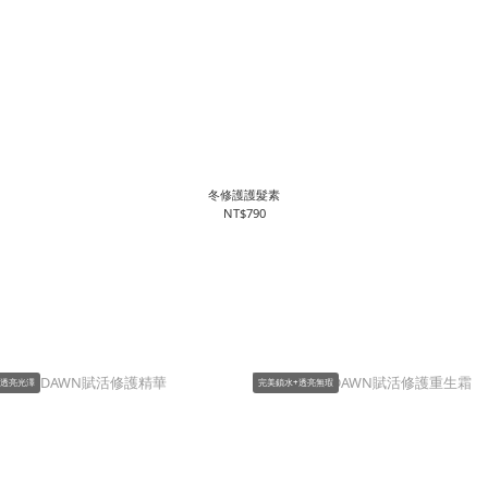
冬修護護髮素
NT$790
+透亮光澤
完美鎖水+透亮無瑕