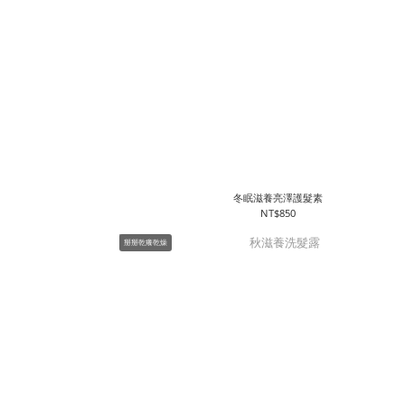
冬眠滋養亮澤護髮素
NT$850
掰掰乾癢乾燥