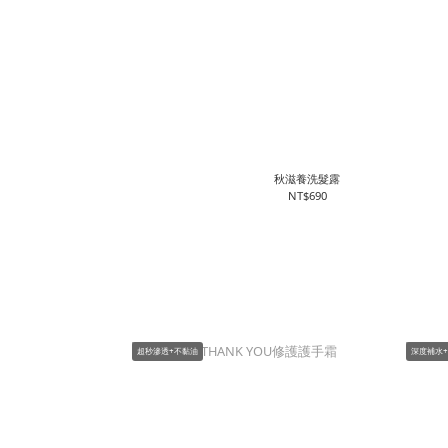
秋滋養洗髮露
NT$690
超秒滲透+不黏油
深度補水