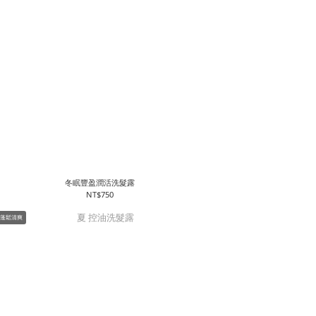
冬眠豐盈潤活洗髮露
NT$750
+蓬鬆清爽