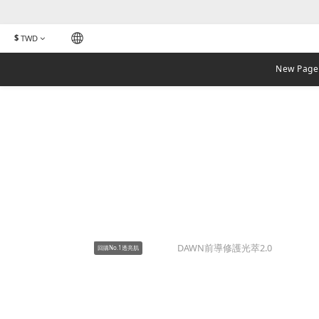
$
TWD
New Page
回購No.1透亮肌