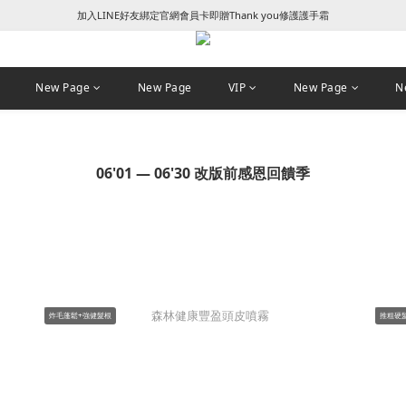
加入LINE好友綁定官網會員卡即贈Thank you修護護手霜
꒰ 新朋友加入會員及填寫生日享NT$50 + 生日禮金 ꒱
꒰ 新朋友加入會員及填寫生日享NT$50 + 生日禮金 ꒱
New Page
New Page
VIP
New Page
N
06'01 — 06'30 改版前感恩回饋季
炸毛蓬鬆+強健髮根
推粗硬