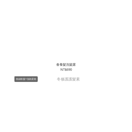
春養髮洗髮露
NT$690
推細軟髮+強韌柔順