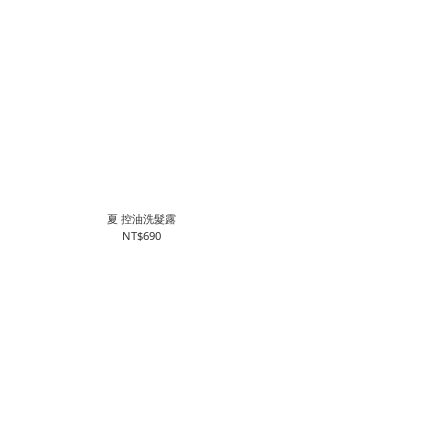
夏 控油洗髮露
NT$690