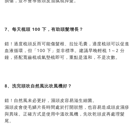
損傷，並不會導致頭皮油膩或掉髮。
7、每天梳頭 100 下，有助頭髮增長？
錯！過度梳頭反而可能傷髮根、拉扯毛囊，適度梳頭可以促進
血液循環，但「100 下」並非標準。建議早晚輕梳 1～2 分
鐘，搭配寬齒梳或氣墊梳即可，重點是溫和，不是次數。
8、洗完頭吹自然風比吹風機好？
錯！自然風未必更好，濕頭皮容易滋生細菌。
濕頭皮會使毛鱗片長時間處於打開狀態，也容易造成頭皮濕疹
與異味。正確方式是使用中溫吹風機，先吹乾頭皮再處理髮
尾。