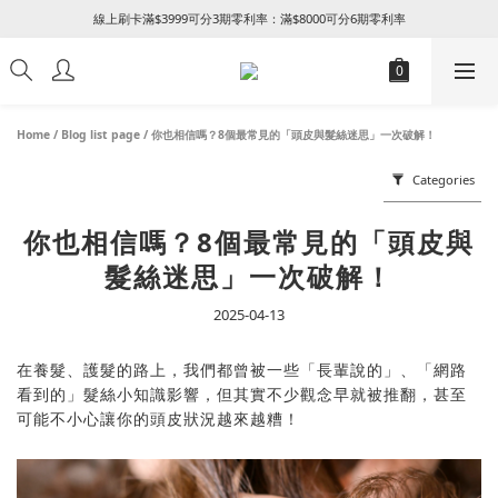
線上刷卡滿$3999可分3期零利率：滿$8000可分6期零利率
꒰ 新朋友加入會員及填寫生日享NT$50 + 生日禮金 ꒱
加入LINE好友綁定官網會員卡即贈Thank you修護護手霜
꒰ 新朋友加入會員及填寫生日享NT$50 + 生日禮金 ꒱
Home
/
Blog list page
/
你也相信嗎？8個最常見的「頭皮與髮絲迷思」一次破解！
Categories
你也相信嗎？8個最常見的「頭皮與
髮絲迷思」一次破解！
2025-04-13
在養髮、護髮的路上，我們都曾被一些「長輩說的」、「網路
看到的」髮絲小知識影響，但其實不少觀念早就被推翻，甚至
可能不小心讓你的頭皮狀況越來越糟！