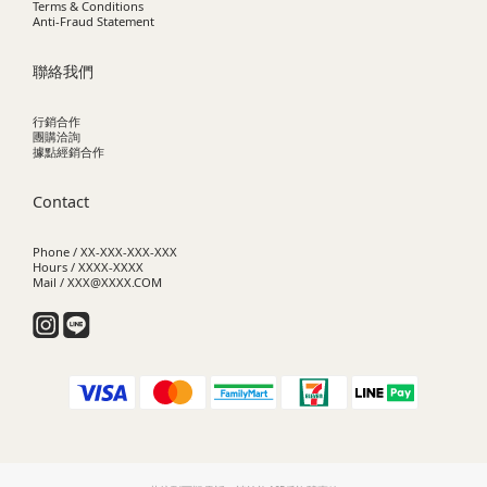
Terms & Conditions
Anti-Fraud Statement
聯絡我們
行銷合作
團購洽詢
據點經銷合作
Contact
Phone / XX-XXX-XXX-XXX
Hours / XXXX-XXXX
Mail / XXX@XXXX.COM