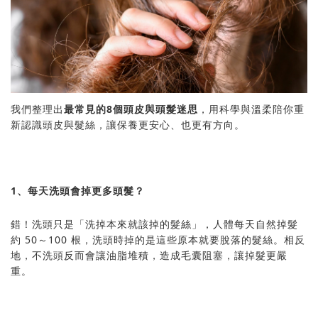
我們整理出
最常見的8個頭皮與頭髮迷思
，用科學與溫柔陪你重
新認識頭皮與髮絲，讓保養更安心、也更有方向。
1、每天洗頭會掉更多頭髮？
錯！洗頭只是「洗掉本來就該掉的髮絲」，人體每天自然掉髮
約 50～100 根，洗頭時掉的是這些原本就要脫落的髮絲。相反
地，不洗頭反而會讓油脂堆積，造成毛囊阻塞，讓掉髮更嚴
重。